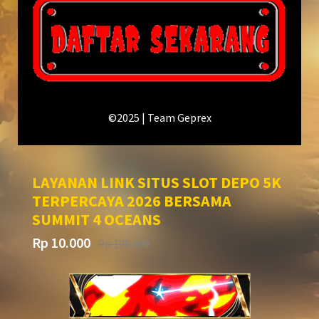
©2025 | Team Geprex
LAYANAN LINK SITUS SLOT DEPO 5K
TERPERCAYA 2026 BERSAMA
SUMMIT 4 OCEANS
Rp 10.000
Translation
Translation
Rp 100.000
missing:
missing:
en.products.general.regular_price
en.products.general.sale_price